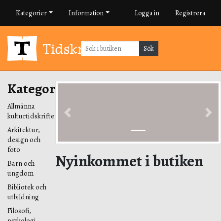
Kategorier
Information
Logga in
Registrera
Sök
Kategorier
Allmänna
kulturtidskrifter
Previous
Nex
Arkitektur,
design och
foto
Nyinkommet i butiken
Barn och
ungdom
Bibliotek och
utbildning
Filosofi,
psykologi