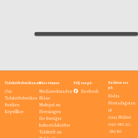
Tidskriftsbutiken.nu
Våra vänner
Följ oss på:
Du hittar oss
på:
Om
Mediaverkstaden
Facebook
Södra
Tidskriftsbutiken
Skåne
Förstadsgatan
Butiken
Multipel.nu
18
Köpvillkor
Föreningen
21143
Malmö
för Sveriges
040-780 20,
kulturtidskrifter
780 80
Tidskrift.nu